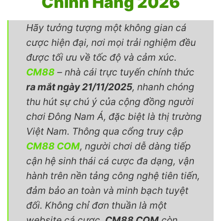
Chính Hãng 2026
Hãy tưởng tượng một không gian cá
cược hiện đại, nơi mọi trải nghiệm đều
được tối ưu về tốc độ và cảm xúc.
CM88
– nhà cái trực tuyến chính thức
ra mắt ngày 21/11/2025
, nhanh chóng
thu hút sự chú ý của cộng đồng người
chơi Đông Nam Á, đặc biệt là thị trường
Việt Nam. Thông qua cổng truy cập
CM88 COM
, người chơi dễ dàng tiếp
cận hệ sinh thái cá cược đa dạng, vận
hành trên nền tảng công nghệ tiên tiến,
đảm bảo an toàn và minh bạch tuyệt
đối. Không chỉ đơn thuần là một
website cá cược,
CM88 COM
còn