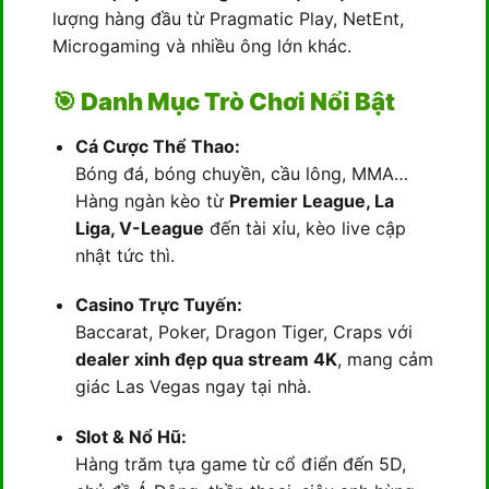
lượng hàng đầu từ Pragmatic Play, NetEnt,
Microgaming và nhiều ông lớn khác.
🎯 Danh Mục Trò Chơi Nổi Bật
Cá Cược Thể Thao:
Bóng đá, bóng chuyền, cầu lông, MMA…
Hàng ngàn kèo từ
Premier League, La
Liga, V-League
đến tài xỉu, kèo live cập
nhật tức thì.
Casino Trực Tuyến:
Baccarat, Poker, Dragon Tiger, Craps với
dealer xinh đẹp qua stream 4K
, mang cảm
giác Las Vegas ngay tại nhà.
Slot & Nổ Hũ:
Hàng trăm tựa game từ cổ điển đến 5D,