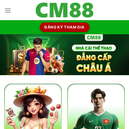
Chuyển
đến
nội
dung
ĐĂNG KÝ THAM GIA