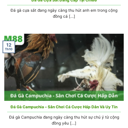
Đá Gà Cựa Sắt Đẳng Cấp Tại Cm88
Mã hóa
end-to-end
, giấy phép
Curacao
eGaming
, RNG độc lập
Đá gà cựa sắt đang ngày càng thu hút anh em trong cộng
đồng cá [...]
Chỉ dành cho
18+
, có công cụ tự giới hạn
cược và chống nghiện
Trụ sở tại
Singapore
, biểu tượng đổi mới
12
Th10
và uy tín
🚀 Sẵn Sàng Tham Gia?
Truy cập
CM88 chính thức
, đăng ký để nhận
mã ưu đãi đặc biệt
và biến đam mê thành
chiến thắng.
CM88 – Nơi giấc mơ cá cược trở thành hiện
Đá Gà Campuchia – Sân Chơi Cá Cược Hấp Dẫn Và Uy Tín
thực.
Đá gà Campuchia đang ngày càng thu hút sự chú ý từ cộng
đồng yêu [...]