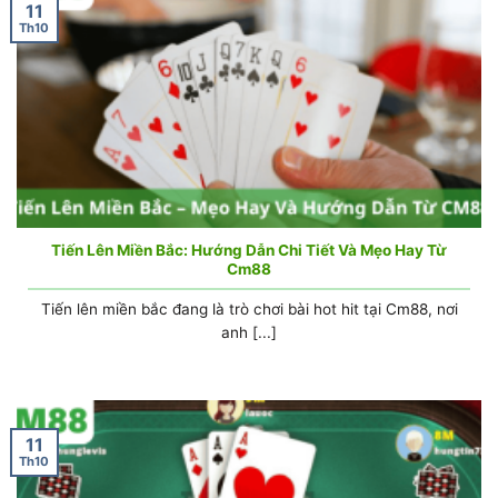
11
Th10
Tiến Lên Miền Bắc: Hướng Dẫn Chi Tiết Và Mẹo Hay Từ
Cm88
Tiến lên miền bắc đang là trò chơi bài hot hit tại Cm88, nơi
anh [...]
11
Th10