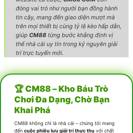
đóng vai trò như người bạn đồng hành
tin cậy, mang đến giao diện mượt mà
trên mọi thiết bị cùng tỷ lệ kèo hấp dẫn,
giúp
CM88
từng bước khẳng định vị
thế nhà cái uy tín trong kỷ nguyên giải
trí trực tuyến mới.
🏆 CM88 – Kho Báu Trò
Chơi Đa Dạng, Chờ Bạn
Khai Phá
CM88 không chỉ là nhà cái – chúng tôi mang
đến
cuộc phiêu lưu giải trí thực thụ
với chất