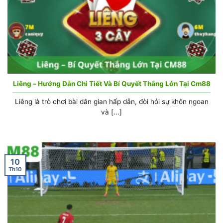
Liêng – Hướng Dẫn Chi Tiết Và Bí Quyết Thắng Lớn Tại Cm88
Liêng là trò chơi bài dân gian hấp dẫn, đòi hỏi sự khôn ngoan
và [...]
10
Th10