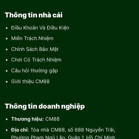
Thông tin nhà cái
Điều Khoản Và Điều Kiện
Miễn Trách Nhiệm
Chính Sách Bảo Mật
Chơi Có Trách Nhiệm
Câu hỏi thường gặp
Giới thiệu CM88
Thông tin doanh nghiệp
Thương hiệu:
CM88
Địa chỉ:
Tòa nhà CM88, số 688 Nguyễn Trãi,
Phường Phạm Ngũ Lão, Quận 1, Hồ Chí Minh