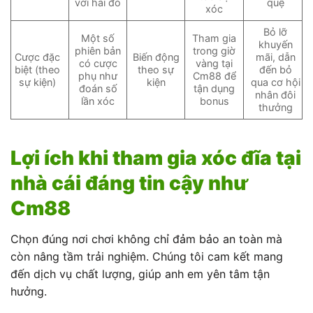
với hai đỏ
quệ
xóc
Bỏ lỡ
Một số
Tham gia
khuyến
phiên bản
trong giờ
Cược đặc
Biến động
mãi, dẫn
có cược
vàng tại
biệt (theo
theo sự
đến bỏ
phụ như
Cm88 để
sự kiện)
kiện
qua cơ hội
đoán số
tận dụng
nhân đôi
lần xóc
bonus
thưởng
Lợi ích khi tham gia xóc đĩa tại
nhà cái đáng tin cậy như
Cm88
Chọn đúng nơi chơi không chỉ đảm bảo an toàn mà
còn nâng tầm trải nghiệm. Chúng tôi cam kết mang
đến dịch vụ chất lượng, giúp anh em yên tâm tận
hưởng.