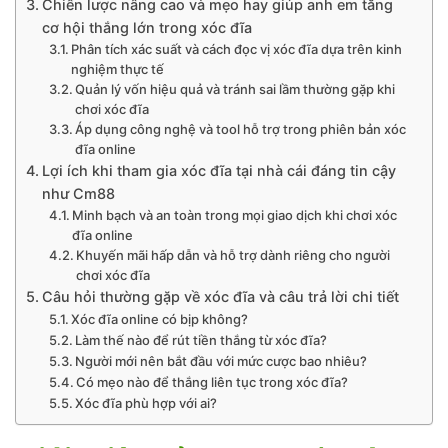
Chiến lược nâng cao và mẹo hay giúp anh em tăng
cơ hội thắng lớn trong xóc đĩa
Phân tích xác suất và cách đọc vị xóc đĩa dựa trên kinh
nghiệm thực tế
Quản lý vốn hiệu quả và tránh sai lầm thường gặp khi
chơi xóc đĩa
Áp dụng công nghệ và tool hỗ trợ trong phiên bản xóc
đĩa online
Lợi ích khi tham gia xóc đĩa tại nhà cái đáng tin cậy
như Cm88
Minh bạch và an toàn trong mọi giao dịch khi chơi xóc
đĩa online
Khuyến mãi hấp dẫn và hỗ trợ dành riêng cho người
chơi xóc đĩa
Câu hỏi thường gặp về xóc đĩa và câu trả lời chi tiết
Xóc đĩa online có bịp không?
Làm thế nào để rút tiền thắng từ xóc đĩa?
Người mới nên bắt đầu với mức cược bao nhiêu?
Có mẹo nào để thắng liên tục trong xóc đĩa?
Xóc đĩa phù hợp với ai?