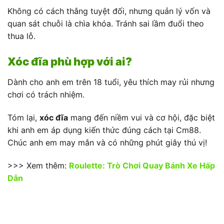
Không có cách thắng tuyệt đối, nhưng quản lý vốn và
quan sát chuỗi là chìa khóa. Tránh sai lầm đuổi theo
thua lỗ.
Xóc đĩa phù hợp với ai?
Dành cho anh em trên 18 tuổi, yêu thích may rủi nhưng
chơi có trách nhiệm.
Tóm lại,
xóc đĩa
mang đến niềm vui và cơ hội, đặc biệt
khi anh em áp dụng kiến thức đúng cách tại Cm88.
Chúc anh em may mắn và có những phút giây thú vị!
>>> Xem thêm:
Roulette: Trò Chơi Quay Bánh Xe Hấp
Dẫn