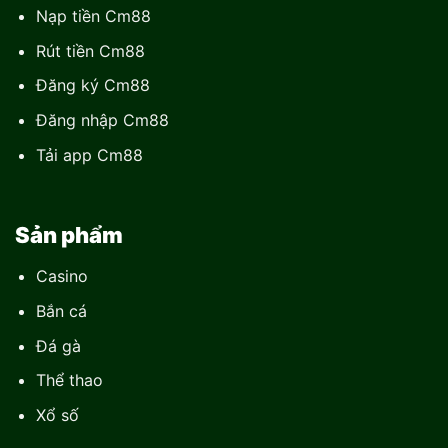
Nạp tiền Cm88
Rút tiền Cm88
Đăng ký Cm88
Đăng nhập Cm88
Tải app Cm88
Sản phẩm
Casino
Bắn cá
Đá gà
Thể thao
Xổ số