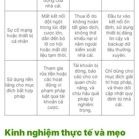
động của
nhà cái.
Mất kết nối
Thua lỗ do
Đầu tư vào
đột ngột
không hoàn
kết nối ổn
trong lúc đặt
tất giao dịch,
định, sử dụng
Sự cố mạng
cược lớn,
không thể
thiết bị đáng
hoặc thiết bị
dẫn đến bỏ
khiếu nại vì
tin cậy và
cá nhân
lỡ cơ hội
nằm ngoài
backup dữ
hoặc mất dữ
kiểm soát
liệu thường
liệu tạm thời.
nhà cái.
xuyên.
Tài khoản bị
Tham gia
đóng, báo
Chỉ dùng cho
rửa tiền hoặc
cáo cho cơ
mục đích giải
Sử dụng nền
các hoạt
quan chức
trí hợp pháp,
tảng cho mục
động vi
năng, và
và theo dõi
đích bất hợp
phạm pháp
chịu hậu quả
cập nhật quy
pháp
luật qua tài
pháp lý
định từ nhà
khoản cá
nghiêm
cái.
cược.
trọng.
Kinh nghiệm thực tế và mẹo