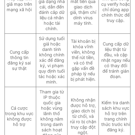
giả dạng nhà
mất tiền qua
giả mạo trên
cụ verify hoặc
cái, dẫn đến
giao dịch
mạng xã hội
chỉ dùng app
đánh cắp dữ
giả, thậm chí
chính thức để
liệu cá nhân
dính virus
truy cập.
hoặc tài
máy tính.
chính.
Sử dụng tuổi
Tài khoản bị
giả hoặc
Cung cấp dữ
khóa vĩnh
danh tính
liệu thật từ
Cung cấp
viễn, không
không chính
đầu, và cập
thông tin
thể rút tiền,
xác để đăng
nhật ngay nếu
đăng ký sai
và có thể
ký, vi phạm
có thay đổi
sự thật
gặp vấn đề
quy định tuổi
để tránh gián
pháp lý nếu
tác hoặc xác
đoạn.
bị phát hiện.
minh.
Tham gia từ
IP thuộc
Không nhận
quốc gia
Kiểm tra danh
được hỗ trợ,
Cá cược
hoặc vùng
sách khu vực
giao dịch bị
trong khu vực
lãnh thổ
hỗ trợ trên
từ chối, và
không được
không nằm
trang chính
rủi ro bị chặn
hỗ trợ
trong danh
thức trước khi
truy cập đột
sách hoạt
đăng ký.
ngột.