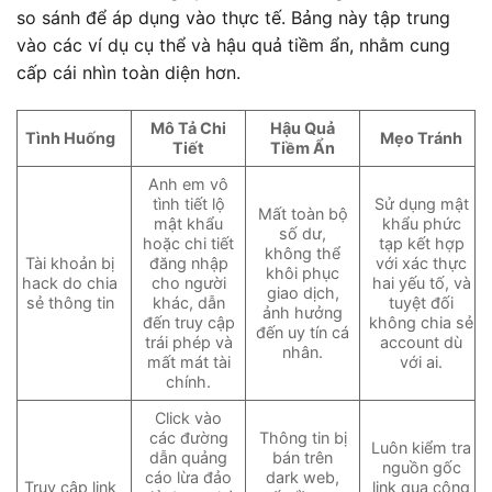
so sánh để áp dụng vào thực tế. Bảng này tập trung
vào các ví dụ cụ thể và hậu quả tiềm ẩn, nhằm cung
cấp cái nhìn toàn diện hơn.
Mô Tả Chi
Hậu Quả
Tình Huống
Mẹo Tránh
Tiết
Tiềm Ẩn
Anh em vô
tình tiết lộ
Sử dụng mật
Mất toàn bộ
mật khẩu
khẩu phức
số dư,
hoặc chi tiết
tạp kết hợp
không thể
Tài khoản bị
đăng nhập
với xác thực
khôi phục
hack do chia
cho người
hai yếu tố, và
giao dịch,
sẻ thông tin
khác, dẫn
tuyệt đối
ảnh hưởng
đến truy cập
không chia sẻ
đến uy tín cá
trái phép và
account dù
nhân.
mất mát tài
với ai.
chính.
Click vào
các đường
Thông tin bị
Luôn kiểm tra
dẫn quảng
bán trên
nguồn gốc
cáo lừa đảo
dark web,
Truy cập link
link qua công