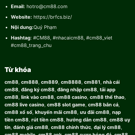
Email:
hotro@cm88.com
Website:
https://brfcs.biz/
Nội dung:
Quý Phạm
Hashtag
: #CM88, #nhacaicm88, #cm88_viet
#cm88_trang_chu
Từ khóa
cm88
,
cm888
,
cm889
,
cm8888
,
cm881
,
nhà cái
cm88
,
đăng ký cm88
,
đăng nhập cm88
,
tải app
cm88
,
link vào cm88
,
cm88 casino
,
cm88 thể thao
,
cm88 live casino
,
cm88 slot game
,
cm88 bắn cá
,
cm88 xổ số
,
khuyến mãi cm88
,
ưu đãi cm88
,
nạp
tiền cm88
,
rút tiền cm88
,
hướng dẫn cm88
,
cm88 uy
tín
,
đánh giá cm88
,
cm88 chính thức
,
đại lý cm88
,
cm88 mobile
,
cm88 apk
,
cm88 cược bóng đá
,
cm88