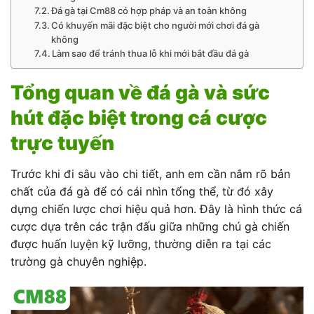
Đá gà tại Cm88 có hợp pháp và an toàn không
Có khuyến mãi đặc biệt cho người mới chơi đá gà
không
Làm sao để tránh thua lỗ khi mới bắt đầu đá gà
Tổng quan về đá gà và sức
hút đặc biệt trong cá cược
trực tuyến
Trước khi đi sâu vào chi tiết, anh em cần nắm rõ bản
chất của đá gà để có cái nhìn tổng thể, từ đó xây
dựng chiến lược chơi hiệu quả hơn. Đây là hình thức cá
cược dựa trên các trận đấu giữa những chú gà chiến
được huấn luyện kỹ lưỡng, thường diễn ra tại các
trường gà chuyên nghiệp.