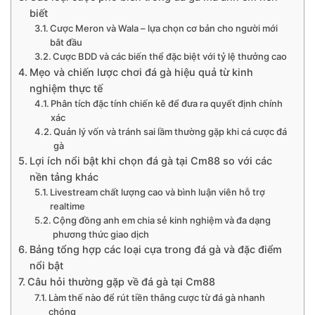
biết
Cược Meron và Wala – lựa chọn cơ bản cho người mới
bắt đầu
Cược BDD và các biến thể đặc biệt với tỷ lệ thưởng cao
Mẹo và chiến lược chơi đá gà hiệu quả từ kinh
nghiệm thực tế
Phân tích đặc tính chiến kê để đưa ra quyết định chính
xác
Quản lý vốn và tránh sai lầm thường gặp khi cá cược đá
gà
Lợi ích nổi bật khi chọn đá gà tại Cm88 so với các
nền tảng khác
Livestream chất lượng cao và bình luận viên hỗ trợ
realtime
Cộng đồng anh em chia sẻ kinh nghiệm và đa dạng
phương thức giao dịch
Bảng tổng hợp các loại cựa trong đá gà và đặc điểm
nổi bật
Câu hỏi thường gặp về đá gà tại Cm88
Làm thế nào để rút tiền thắng cược từ đá gà nhanh
chóng