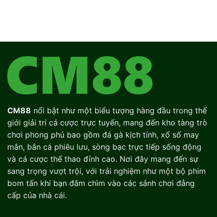
CM88
nổi bật như một biểu tượng hàng đầu trong thế
giới giải trí cá cược trực tuyến, mang đến kho tàng trò
chơi phong phú bao gồm đá gà kịch tính, xổ số may
mắn, bắn cá phiêu lưu, sòng bạc trực tiếp sống động
và cá cược thể thao đỉnh cao. Nơi đây mang đến sự
sang trọng vượt trội, với trải nghiệm như một bộ phim
bom tấn khi bạn đắm chìm vào các sảnh chơi đẳng
cấp của nhà cái.