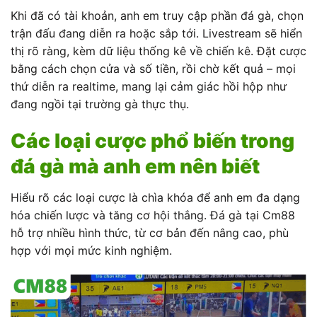
Khi đã có tài khoản, anh em truy cập phần đá gà, chọn
trận đấu đang diễn ra hoặc sắp tới. Livestream sẽ hiển
thị rõ ràng, kèm dữ liệu thống kê về chiến kê. Đặt cược
bằng cách chọn cửa và số tiền, rồi chờ kết quả – mọi
thứ diễn ra realtime, mang lại cảm giác hồi hộp như
đang ngồi tại trường gà thực thụ.
Các loại cược phổ biến trong
đá gà mà anh em nên biết
Hiểu rõ các loại cược là chìa khóa để anh em đa dạng
hóa chiến lược và tăng cơ hội thắng. Đá gà tại Cm88
hỗ trợ nhiều hình thức, từ cơ bản đến nâng cao, phù
hợp với mọi mức kinh nghiệm.