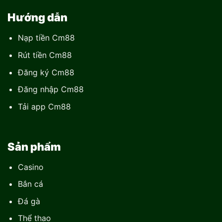
Hướng dẫn
Nạp tiền Cm88
Rút tiền Cm88
Đăng ký Cm88
Đăng nhập Cm88
Tải app Cm88
Sản phẩm
Casino
Bắn cá
Đá gà
Thể thao