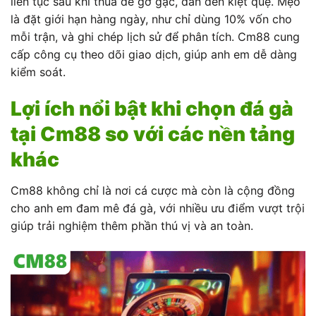
liên tục sau khi thua để gỡ gạc, dẫn đến kiệt quệ. Mẹo
là đặt giới hạn hàng ngày, như chỉ dùng 10% vốn cho
mỗi trận, và ghi chép lịch sử để phân tích. Cm88 cung
cấp công cụ theo dõi giao dịch, giúp anh em dễ dàng
kiểm soát.
Lợi ích nổi bật khi chọn đá gà
tại Cm88 so với các nền tảng
khác
Cm88 không chỉ là nơi cá cược mà còn là cộng đồng
cho anh em đam mê đá gà, với nhiều ưu điểm vượt trội
giúp trải nghiệm thêm phần thú vị và an toàn.