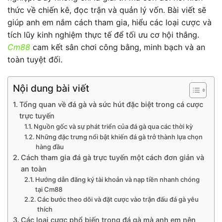
thức về chiến kê, đọc trận và quản lý vốn. Bài viết sẽ
giúp anh em nắm cách tham gia, hiểu các loại cược và
tích lũy kinh nghiệm thực tế để tối ưu cơ hội thắng.
Cm88
cam kết sân chơi công bằng, minh bạch và an
toàn tuyệt đối.
Nội dung bài viết
Tổng quan về đá gà và sức hút đặc biệt trong cá cược
trực tuyến
Nguồn gốc và sự phát triển của đá gà qua các thời kỳ
Những đặc trưng nổi bật khiến đá gà trở thành lựa chọn
hàng đầu
Cách tham gia đá gà trực tuyến một cách đơn giản và
an toàn
Hướng dẫn đăng ký tài khoản và nạp tiền nhanh chóng
tại Cm88
Các bước theo dõi và đặt cược vào trận đấu đá gà yêu
thích
Các loại cược phổ biến trong đá gà mà anh em nên